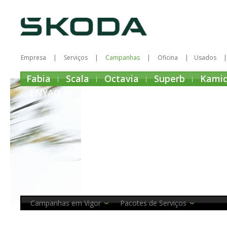
Empresa
Serviços
Campanhas
Oficina
Usados
Fabia
Scala
Octavia
Superb
Kami
ENYAQ IV
Campanhas em Vigor
Pacotes de Serviços