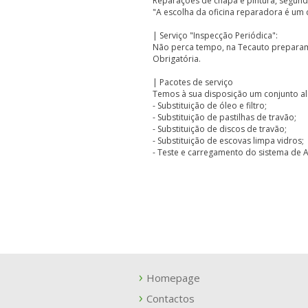
Reparações de chapa e pintura, segund
"A escolha da oficina reparadora é um d
| Serviço "Inspecção Periódica":
Não perca tempo, na Tecauto preparam
Obrigatória.
| Pacotes de serviço
Temos à sua disposição um conjunto ala
- Substituição de óleo e filtro;
- Substituição de pastilhas de travão;
- Substituição de discos de travão;
- Substituição de escovas limpa vidros;
- Teste e carregamento do sistema de 
Homepage
Contactos