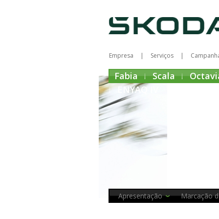
Empresa
Serviços
Campanh
Fabia
Scala
Octavi
ENYAQ IV
Apresentação
Marcação d