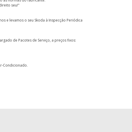
o as normas do fabricante.
ireito seu!"
os e levamos o seu Skoda à Inspecção Periódica
rgado de Pacotes de Serviço, a preços fixos:
Ar-Condicionado.