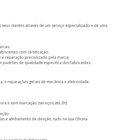
s seus clientes através de um serviço especializado e de uma
arcas;
abricantes com certificação;
o e reparação preconizado pela marca;
m padrões de qualidade especifica dos fabricantes.
, e reparações gerais de mecânica e eletricidade.
ora e sem marcação (serviços até 2h).
reção:
das e alinhamento de direção, tudo na sua Oficina