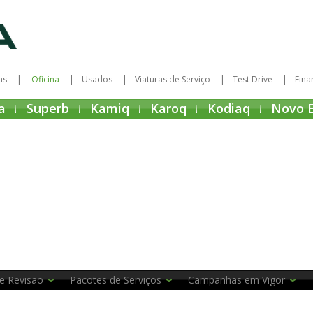
as
Oficina
Usados
Viaturas de Serviço
Test Drive
Fina
a
Superb
Kamiq
Karoq
Kodiaq
Novo 
e Revisão
Pacotes de Serviços
Campanhas em Vigor