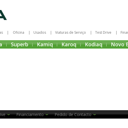
as
Oficina
Usados
Viaturas de Serviço
Test Drive
Fina
a
Superb
Kamiq
Karoq
Kodiaq
Novo 
ive
Financiamento
Pedido de Contacto