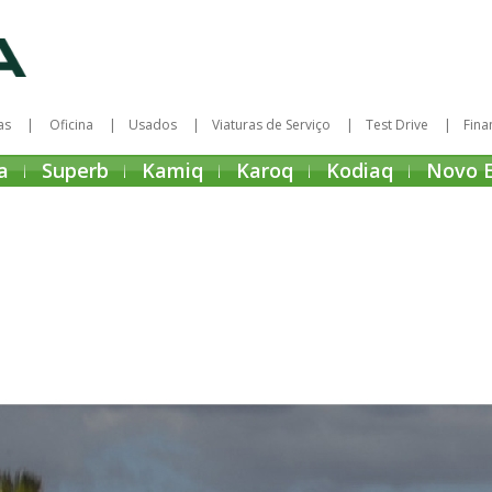
as
Oficina
Usados
Viaturas de Serviço
Test Drive
Fina
a
Superb
Kamiq
Karoq
Kodiaq
Novo 