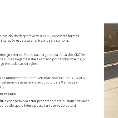
no estudo do desportivo VISION RS, apresenta formas
 interação espetacular entre a luz e a sombra.
design exterior. Combina a ergonomia típica dos ŠKODA
e curvas elegantesEstará cercado por tecidos macios, o
aço em todas as direções.
a-se também nos automóveis mais sofisticados. O SCALA
sistemas de assistência ao codutor, até 9 airbags e
l).
em espaço
til e espaçoso pra estar preparado para qualquer situação
do aquilo que o futuro possa ter reservado para si.