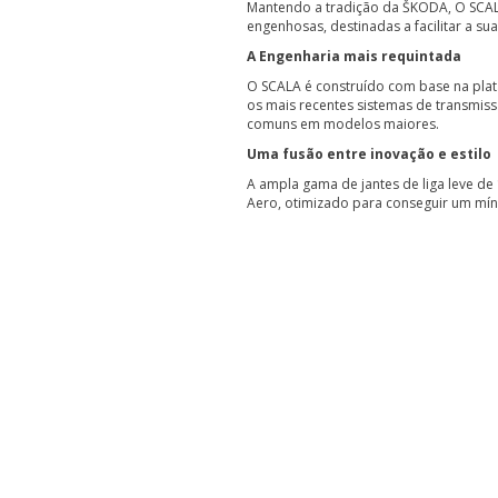
Mantendo a tradição da ŠKODA, O SCALA
engenhosas, destinadas a facilitar a sua
A Engenharia mais requintada
O SCALA é construído com base na pla
os mais recentes sistemas de transmis
comuns em modelos maiores.
Uma fusão entre inovação e estilo
A ampla gama de jantes de liga leve d
Aero, otimizado para conseguir um míni