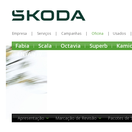
Empresa
Serviços
Campanhas
Oficina
Usados
Fabia
Scala
Octavia
Superb
Kami
ENYAQ IV
Apresentação
Marcação de Revisão
Pacotes de 