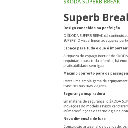
ŠKODA SUPERB BREAK
Superb Brea
Design concebido na perfeição
O ŠKODA SUPERB BREAK dá continuidade
SUPERB. O visual linear adequa-se part
Espaço para tudo o que é importan
A riqueza do espaço interior do ŠKOD
requintado para toda a família, há en
praticabilidade sem igual.
Máximo conforto para os passagei
Existe uma ampla gama de equipamento
traseiros nas suas viagens.
Segurança inspiradora
Em matéria de segurança, o ŠKODA SUP
inovações do modelo revisto centraram
inúmeras funções de tecnologia de pon
Nova dimensão de luxo
Construção artesanal de qualidade, os