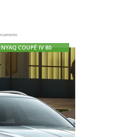
nciamento
ENYAQ COUPÉ IV 80