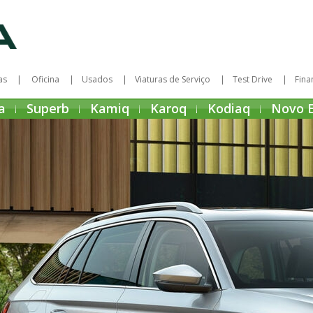
as
Oficina
Usados
Viaturas de Serviço
Test Drive
Fina
a
Superb
Kamiq
Karoq
Kodiaq
Novo 